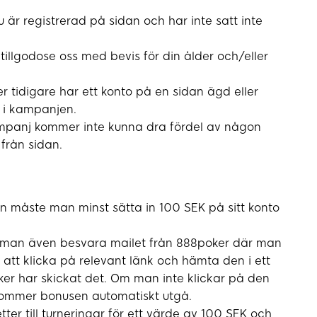
är registrerad på sidan och har inte satt inte
tillgodose oss med bevis för din ålder och/eller
r tidigare har ett konto på en sidan ägd eller
 i kampanjen.
mpanj kommer inte kunna dra fördel av någon
från sidan.
n måste man minst sätta in 100 SEK på sitt konto
e man även besvara mailet från 888poker där man
tt klicka på relevant länk och hämta den i ett
er har skickat det. Om man inte klickar på den
kommer bonusen automatiskt utgå.
er till turneringar för ett värde av 100 SEK och