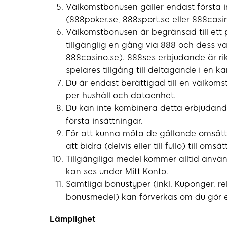
Välkomstbonusen gäller endast första 
(888poker.se, 888sport.se eller 888casin
Välkomstbonusen är begränsad till ett 
tillgänglig en gång via 888 och dess va
888casino.se). 888ses erbjudande är r
spelares tillgång till deltagande i en k
Du är endast berättigad till en välkom
per hushåll och dataenhet.
Du kan inte kombinera detta erbjudand
första insättningar.
För att kunna möta de gällande omsätt
att bidra (delvis eller till fullo) till o
Tillgängliga medel kommer alltid anvä
kan ses under Mitt Konto.
Samtliga bonustyper (inkl. Kuponger, re
bonusmedel) kan förverkas om du gör e
Lämplighet