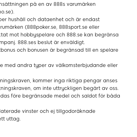
insättningen på en av 888s varumärken
o.se).
per hushåll och dataenhet och är endast
rumärken (888poker.se, 888sport.se eller
iktat mot hobbyspelare och 888.se kan begränsa
ampanj. 888.ses beslut är enväldigt.
stbonus och bonusen är begränsad till en spelare
e med andra typer av välkomsterbjudande eller
ningskraven, kommer inga riktiga pengar anses
msättningskraven, om inte uttryckligen begärt av oss.
ndas före begränsade medel och saldot för båda
laterade vinster och ej tillgodoräknade
tt uttag.